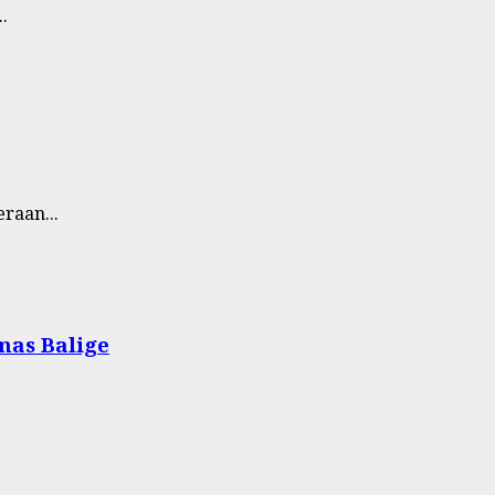
.
raan...
mas Balige