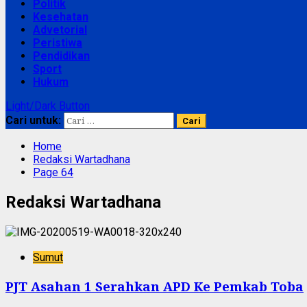
Politik
Kesehatan
Advetorial
Peristiwa
Pendidikan
Sport
Hukum
Light/Dark Button
Cari untuk:
Home
Redaksi Wartadhana
Page 64
Redaksi Wartadhana
Sumut
PJT Asahan 1 Serahkan APD Ke Pemkab Toba