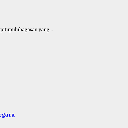
pitupulubagasan yang...
Negara