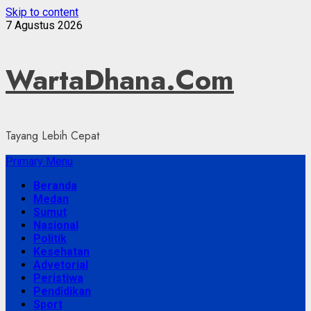
Skip to content
7 Agustus 2026
WartaDhana.Com
Tayang Lebih Cepat
Primary Menu
Beranda
Medan
Sumut
Nasional
Politik
Kesehatan
Advetorial
Peristiwa
Pendidikan
Sport