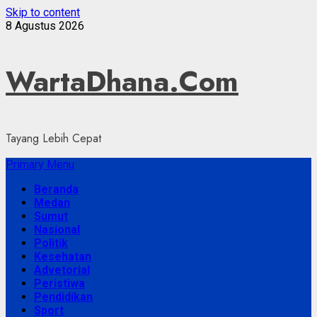
Skip to content
8 Agustus 2026
WartaDhana.Com
Tayang Lebih Cepat
Primary Menu
Beranda
Medan
Sumut
Nasional
Politik
Kesehatan
Advetorial
Peristiwa
Pendidikan
Sport