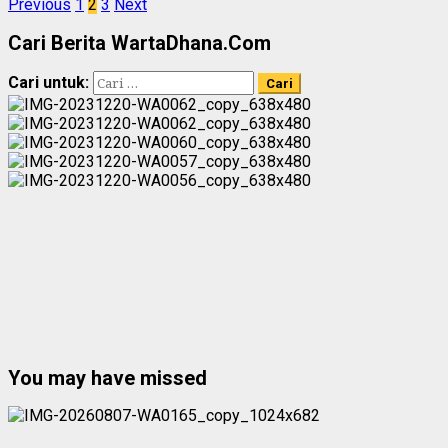
Previous
1
2
3
Next
Cari Berita WartaDhana.Com
Cari untuk:
You may have missed