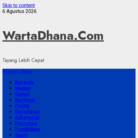
Skip to content
6 Agustus 2026
WartaDhana.Com
Tayang Lebih Cepat
Primary Menu
Beranda
Medan
Sumut
Nasional
Politik
Kesehatan
Advetorial
Peristiwa
Pendidikan
Sport