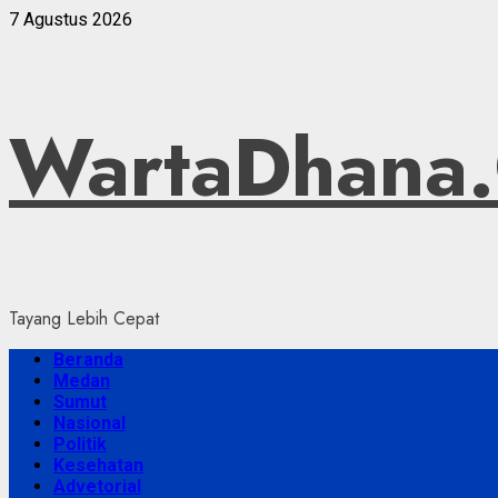
Skip
7 Agustus 2026
to
content
WartaDhana
Tayang Lebih Cepat
Primary
Beranda
Menu
Medan
Sumut
Nasional
Politik
Kesehatan
Advetorial