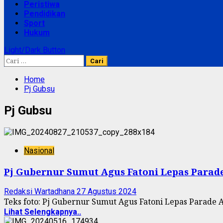
Peristiwa
Pendidikan
Sport
Hukum
Light/Dark Button
Cari
untuk:
Home
Pj Gubsu
Pj Gubsu
Nasional
Pj Gubernur Sumut Agus Fatoni Lepas Parad
Redaksi Wartadhana
27 Agustus 2024
Teks foto: Pj Gubernur Sumut Agus Fatoni Lepas Parade A
Lihat Selengkapnya..