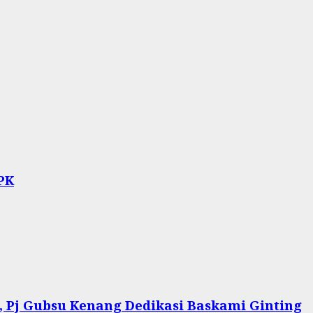
PK
Pj Gubsu Kenang Dedikasi Baskami Ginting