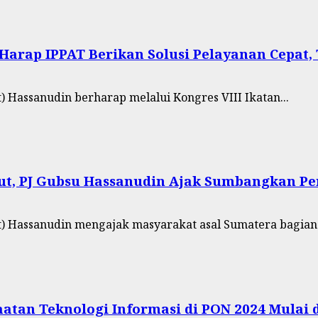
Harap IPPAT Berikan Solusi Pelayanan Cepat, 
) Hassanudin berharap melalui Kongres VIII Ikatan...
Sumut, PJ Gubsu Hassanudin Ajak Sumbangkan
t) Hassanudin mengajak masyarakat asal Sumatera bagian.
tan Teknologi Informasi di PON 2024 Mulai d