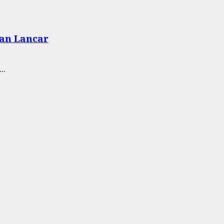
dan Lancar
..