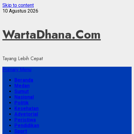
Skip to content
10 Agustus 2026
WartaDhana.Com
Tayang Lebih Cepat
Primary Menu
Beranda
Medan
Sumut
Nasional
Politik
Kesehatan
Advetorial
Peristiwa
Pendidikan
Sport