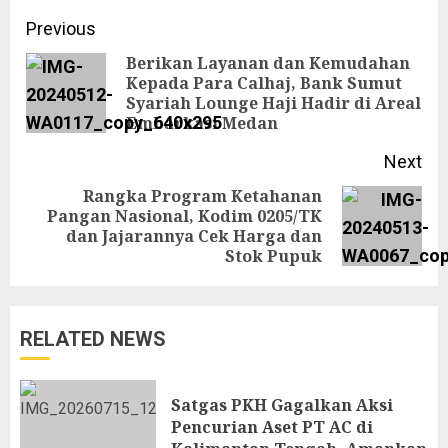
Continue
Previous
Reading
Berikan Layanan dan Kemudahan
Kepada Para Calhaj, Bank Sumut
Pre
Syariah Lounge Haji Hadir di Areal
pos
Embarkasi Medan
Next
Rangka Program Ketahanan
Pangan Nasional, Kodim 0205/TK
Next
dan Jajarannya Cek Harga dan
post:
Stok Pupuk
RELATED NEWS
Satgas PKH Gagalkan Aksi
Pencurian Aset PT AC di