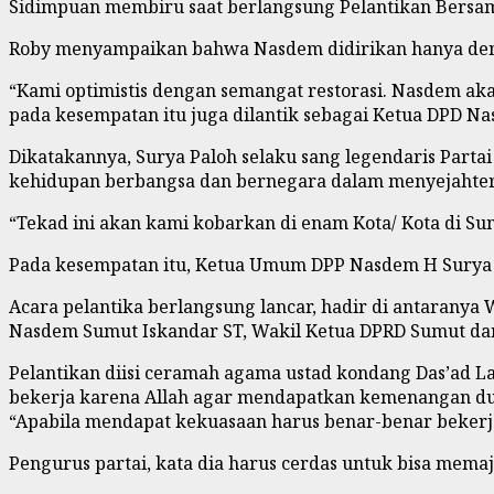
Sidimpuan membiru saat berlangsung Pelantikan Bersama 
Roby menyampaikan bahwa Nasdem didirikan hanya denga
“Kami optimistis dengan semangat restorasi. Nasdem ak
pada kesempatan itu juga dilantik sebagai Ketua DPD N
Dikatakannya, Surya Paloh selaku sang legendaris Part
kehidupan berbangsa dan bernegara dalam menyejahte
“Tekad ini akan kami kobarkan di enam Kota/ Kota di Su
Pada kesempatan itu, Ketua Umum DPP Nasdem H Surya Pa
Acara pelantika berlangsung lancar, hadir di antarany
Nasdem Sumut Iskandar ST, Wakil Ketua DPRD Sumut dari
Pelantikan diisi ceramah agama ustad kondang Das’ad 
bekerja karena Allah agar mendapatkan kemenangan dun
“Apabila mendapat kekuasaan harus benar-benar bekerja
Pengurus partai, kata dia harus cerdas untuk bisa mema