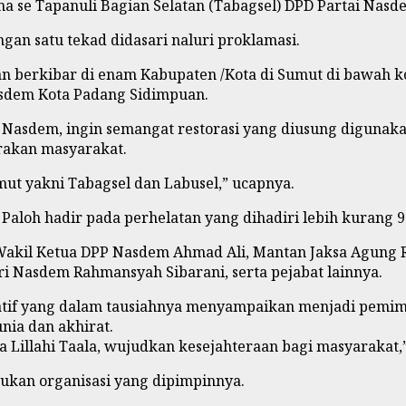
se Tapanuli Bagian Selatan (Tabagsel) DPD Partai Nasdem
n satu tekad didasari naluri proklamasi.
an berkibar di enam Kabupaten /Kota di Sumut di bawah 
asdem Kota Padang Sidimpuan.
ai Nasdem, ingin semangat restorasi yang diusung diguna
rakan masyarakat.
mut yakni Tabagsel dan Labusel,” ucapnya.
loh hadir pada perhelatan yang dihadiri lebih kurang 90
a Wakil Ketua DPP Nasdem Ahmad Ali, Mantan Jaksa Agung
 Nasdem Rahmansyah Sibarani, serta pejabat lainnya.
Latif yang dalam tausiahnya menyampaikan menjadi pemi
ia dan akhirat.
 Lillahi Taala, wujudkan kesejahteraan bagi masyarakat,
jukan organisasi yang dipimpinnya.