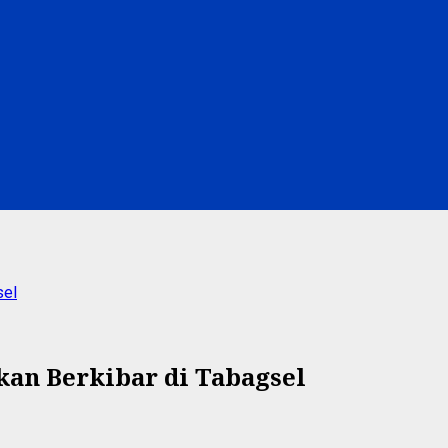
sel
an Berkibar di Tabagsel