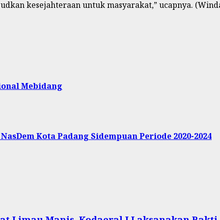
udkan kesejahteraan untuk masyarakat,” ucapnya. (Wind
onal Mebidang
 NasDem Kota Padang Sidempuan Periode 2020-2024
at Limau Manis, Kodaeral I Laksanakan Bakti