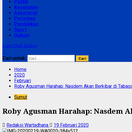
Politik
Kesehatan
Advetorial
Peristiwa
Pendidikan
Sport
Hukum
Light/Dark Button
Cari untuk:
Home
2020
Februari
Roby Agusman Harahap: Nasdem Akan Berkibar di Tabag
Sumut
Roby Agusman Harahap: Nasdem Ak
Redaksi Wartadhana
19 Februari 2020