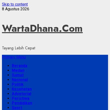
Skip to content
8 Agustus 2026
WartaDhana.Com
Tayang Lebih Cepat
Primary Menu
Beranda
Medan
Sumut
Nasional
Politik
Kesehatan
Advetorial
Peristiwa
Pendidikan
Sport