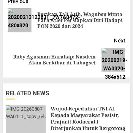
Continue
Previous
Reading
Berikan Tali Asih, Wagubsu Minta
Pre
Para Atlet Persiapkan Diri Hadapi
PON 2020 dan 2024
pos
Next
Roby Agusman Harahap: Nasdem
Next
Akan Berkibar di Tabagsel
post:
RELATED NEWS
Wujud Kepedulian TNI AL
Kepada Masyarakat Pesisir,
Prajurit Kodaeral I
Diterjunkan Untuk Bergotong