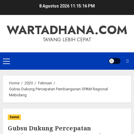
Skip
8 Agustus 2026
11:15:17 PM
to
content
WARTADHANA.COM
TAYANG LEBIH CEPAT
Primary
Menu
Home
2020
Februari
Gubsu Dukung Percepatan Pembangunan SPAM Regional
Mebidang
Sumut
Gubsu Dukung Percepatan