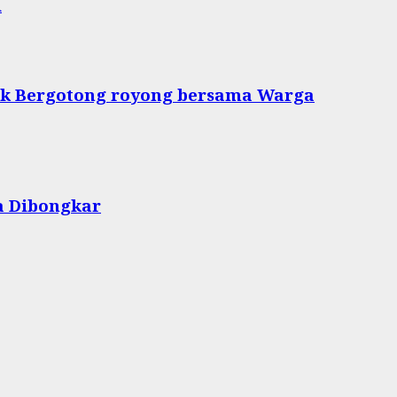
i
tuk Bergotong royong bersama Warga
a Dibongkar