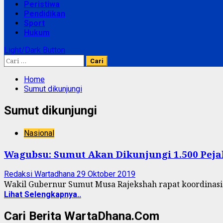
Peristiwa
Pendidikan
Sport
Hukum
Light/Dark Button
Cari
untuk:
Home
Sumut dikunjungi
Sumut dikunjungi
Nasional
Wagubsu: Sumut Akan Dikunjungi 1.500 Pejab
Redaksi Wartadhana
29 Oktober 2019
Wakil Gubernur Sumut Musa Rajekshah rapat koordinasi 
Lihat Selengkapnya..
Cari Berita WartaDhana.Com