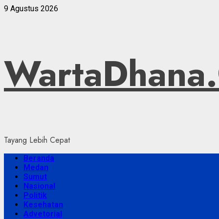
Skip
9 Agustus 2026
to
content
WartaDhana
Tayang Lebih Cepat
Primary
Beranda
Menu
Medan
Sumut
Nasional
Politik
Kesehatan
Advetorial