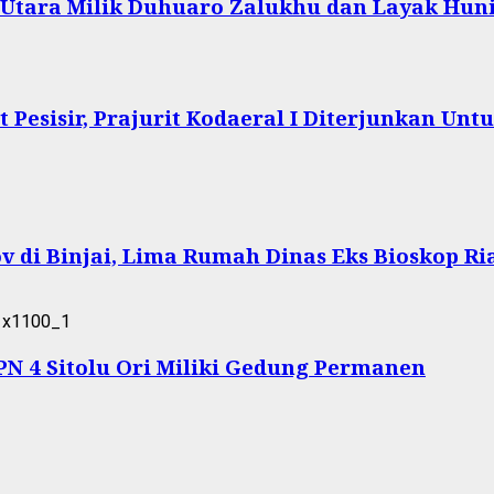
s Utara Milik Duhuaro Zalukhu dan Layak Hun
Pesisir, Prajurit Kodaeral I Diterjunkan Un
 di Binjai, Lima Rumah Dinas Eks Bioskop Ri
 4 Sitolu Ori Miliki Gedung Permanen