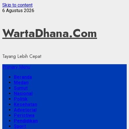
Skip to content
6 Agustus 2026
WartaDhana.Com
Tayang Lebih Cepat
Primary Menu
Beranda
Medan
Sumut
Nasional
Politik
Kesehatan
Advetorial
Peristiwa
Pendidikan
Sport