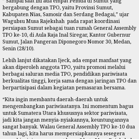
” Sampai saat ini ada empat Pemda di Sumut yang
bergabung dengan TPO, yaitu Provinsi Sumut,
Kabupaten Nias, Samosir dan Serdang Bedagai,” ujar
Wagubsu Musa Rajekshah pada rapat koordinasi
persiapan Sumut sebagai tuan rumah General Assembly
TPO ke-10, di Aula Raja Inal Siregar, Kantor Gubernur
Sumut, Jalan Pangeran Diponegoro Nomor 30, Medan,
Senin (28/10).
Lebih lanjut dikatakan Ijeck, ada empat manfaat yang
akan diperoleh anggota TPO, yaitu promosi melalui
berbagai saluran media TPO, pendidikan pariwisata
berkualitas tinggi, kerja sama dengan jaringan TPO dan
berpartisipasi dalam kegiatan pemasaran bersama.
“Kita ingin membantu daerah-daerah untuk
mengembangkan pariwisatanya. Ini momentum bagus
untuk Sumatera Utara khususnya sektor pariwisata,
jadi kita jangan menyia-nyiakannya, keuntungannya
sangat banyak. Walau General Assembly TPO ke-10 dua
tahun lagi, kita harus mempersiapkannya sesegera