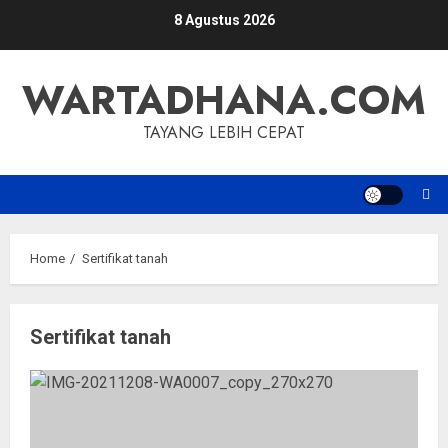
Skip
8 Agustus 2026
to
content
WARTADHANA.COM
TAYANG LEBIH CEPAT
Home
Sertifikat tanah
Sertifikat tanah