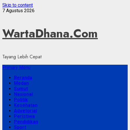
Skip to content
7 Agustus 2026
WartaDhana.Com
Tayang Lebih Cepat
Primary Menu
Beranda
Medan
Sumut
Nasional
Politik
Kesehatan
Advetorial
Peristiwa
Pendidikan
Sport