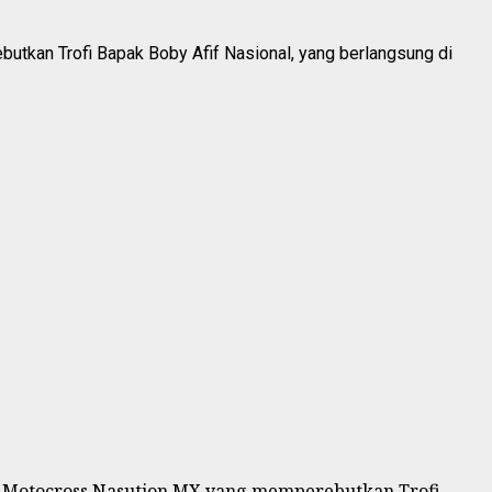
tkan Trofi Bapak Boby Afif Nasional, yang berlangsung di
 Motocross Nasution MX yang memperebutkan Trofi