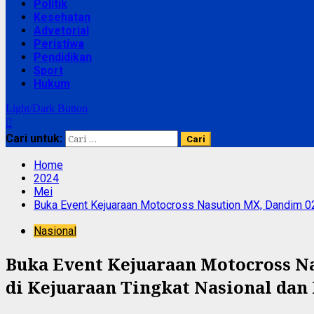
Politik
Kesehatan
Advetorial
Peristiwa
Pendidikan
Sport
Hukum
Light/Dark Button
Cari untuk:
Home
2024
Mei
Buka Event Kejuaraan Motocross Nasution MX, Dandim 02
Nasional
Buka Event Kejuaraan Motocross N
di Kejuaraan Tingkat Nasional dan 