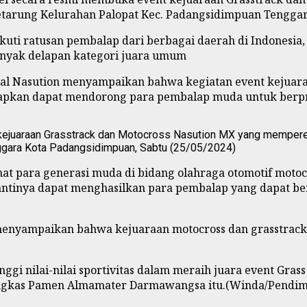
Petarung Kelurahan Palopat Kec. Padangsidimpuan Tenggar
kuti ratusan pembalap dari berbagai daerah di Indonesia, 
nyak delapan kategori juara umum
zal Nasution menyampaikan bahwa kegiatan event kejuara
apkan dapat mendorong para pembalap muda untuk berprest
ejuaraan Grasstrack dan Motocross Nasution MX yang memperebu
nggara Kota Padangsidimpuan, Sabtu (25/05/2024)
nat para generasi muda di bidang olahraga otomotif moto
tinya dapat menghasilkan para pembalap yang dapat berki
a menyampaikan bahwa kejuaraan motocross dan grasstrac
ggi nilai-nilai sportivitas dalam meraih juara event Gra
pungkas Pamen Almamater Darmawangsa itu.(Winda/Pendi