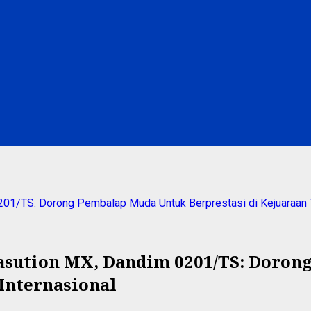
01/TS: Dorong Pembalap Muda Untuk Berprestasi di Kejuaraan Ti
asution MX, Dandim 0201/TS: Doron
Internasional