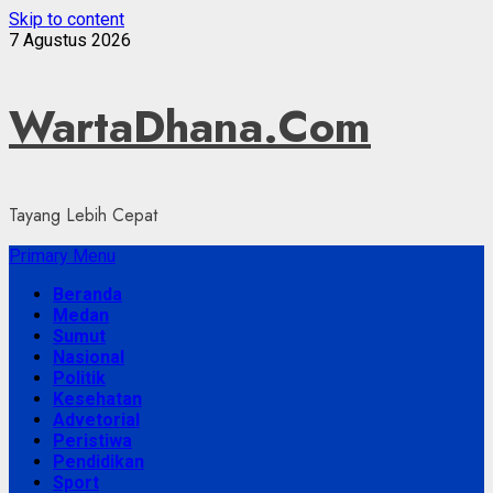
Skip to content
7 Agustus 2026
WartaDhana.Com
Tayang Lebih Cepat
Primary Menu
Beranda
Medan
Sumut
Nasional
Politik
Kesehatan
Advetorial
Peristiwa
Pendidikan
Sport