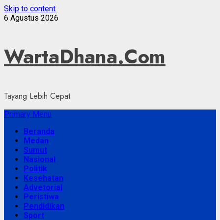
Skip to content
6 Agustus 2026
WartaDhana.Com
Tayang Lebih Cepat
Primary Menu
Beranda
Medan
Sumut
Nasional
Politik
Kesehatan
Advetorial
Peristiwa
Pendidikan
Sport