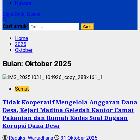
Hukum
Light/Dark Button
Cari untuk:
Home
2025
Oktober
Bulan:
Oktober 2025
Sumut
‎Tidak Kooperatif Mengelola Anggaran Dana
Desa, Kejari Madina Geledah Kantor Camat
Pakantan dan Rumah Kades Soal Dugaan
Korupsi Dana Desa
Redaksi Wartadhana
31 Oktober 2025