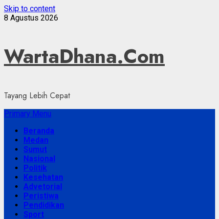
Skip to content
8 Agustus 2026
WartaDhana.Com
Tayang Lebih Cepat
Primary Menu
Beranda
Medan
Sumut
Nasional
Politik
Kesehatan
Advetorial
Peristiwa
Pendidikan
Sport