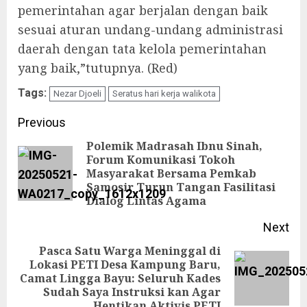
pemerintahan agar berjalan dengan baik
sesuai aturan undang-undang administrasi
daerah dengan tata kelola pemerintahan
yang baik,”tutupnya. (Red)
Tags:
Nezar Djoeli
Seratus hari kerja walikota
Continue
Previous
Reading
Polemik Madrasah Ibnu Sinah,
Forum Komunikasi Tokoh
Pre
Masyarakat Bersama Pemkab
Samosir Turun Tangan Fasilitasi
pos
Dialog Lintas Agama
Next
Pasca Satu Warga Meninggal di
Lokasi PETI Desa Kampung Baru,
Next
Camat Lingga Bayu: Seluruh Kades
Sudah Saya Instruksi kan Agar
post:
Hentikan Aktivis PETI