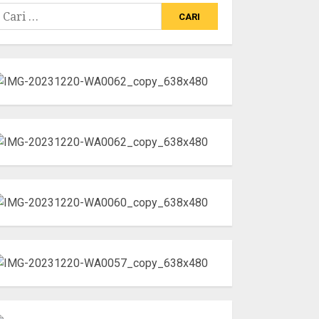
ari
ntuk: