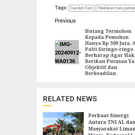
Tags:
Dandim Dairi
Peletakan batu perta
Continue
Previous
Reading
Hutang Termohon
Kepada Pemohon
Hanya Rp 300 Juta, 
Palti Siringo-ringo
Berharap Agar Ha
Berikan Putusan Y
Objektif dan
Berkeadilan
RELATED NEWS
Perkuat Sinergi
Antara TNI AL da
Masyarakat Lima