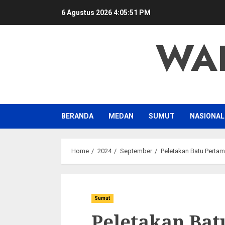
Skip
6 Agustus 2026
4:05:51 PM
to
content
WA
BERANDA
MEDAN
SUMUT
NASIONAL
Home
2024
September
Peletakan Batu Perta
Sumut
Peletakan Bat