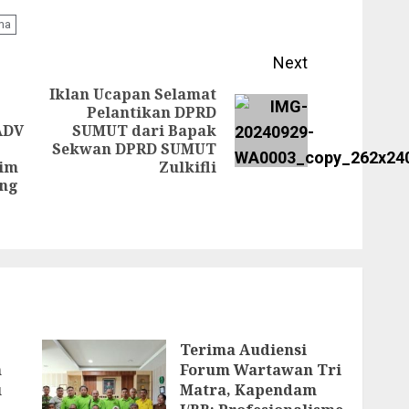
ma
Next
Iklan Ucapan Selamat
Pelantikan DPRD
Next
ADV
SUMUT dari Bapak
Sekwan DPRD SUMUT
post:
Previous
kim
Zulkifli
post:
ang
Terima Audiensi
n
Forum Wartawan Tri
u
Matra, Kapendam