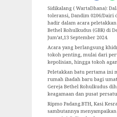
Sidikalang ( WartaDhana): D
toleransi, Dandim 0206/Dairi 
hadir dalam acara peletakka
Bethel Rohulkudus (GBR) di D
Jum’at,13 September 2024.
Acara yang berlangsung khidm
tokoh penting, mulai dari pe
kepolisian, hingga tokoh aga
Peletakkan batu pertama in
rumah ibadah baru bagi umat K
Gereja Bethel Rohulkudus di
keagamaan dan pusat persatuan
Ripmo Padang.BTH, Kasi Kesra 
sambutannya menyampaikan ap