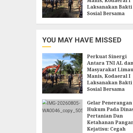
Manis, Kodaeral I
Laksanakan Bakti
Sosial Bersama
Masyarakat
6 AGUSTUS 2026
YOU MAY HAVE MISSED
Perkuat Sinergi
Antara TNI AL da
Masyarakat Lima
Manis, Kodaeral I
Laksanakan Bakti
Sosial Bersama
Masyarakat
Gelar Penerangan
6 AGUSTUS 2026
Hukum Pada Dina
Pertanian Dan
Ketahanan Pangan
Kejatisu: Cegah