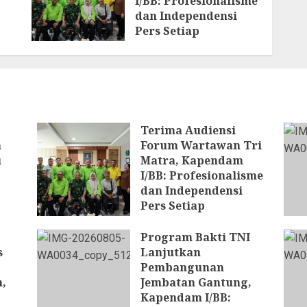
I/BB: Profesionalisme
dan Independensi
Pers Setiap
Pemberitaan
6 AGUSTUS 2026
Terima Audiensi
n
Forum Wartawan Tri
u
Matra, Kapendam
I/BB: Profesionalisme
dan Independensi
Pers Setiap
Pemberitaan
Program Bakti TNI
6 AGUSTUS 2026
s
Lanjutkan
Pembangunan
,
Jembatan Gantung,
Kapendam I/BB: