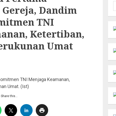
C
Gereja, Dandim
u
omitmen TNI
nan, Ketertiban,
erukunan Umat
: Komitmen TNI Menjaga Keamanan,
an Umat. (Ist)
Share this…