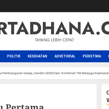
RTADHANA.
TAYANG LEBIH CEPAT
POLITIK
KESEHATAN
ADVETORIAL
PERISTIWA
ma Pembangunan Gereja, Dandim 0206/Dairi: Komitmen TNI Menjaga Keamanan
u Pertama