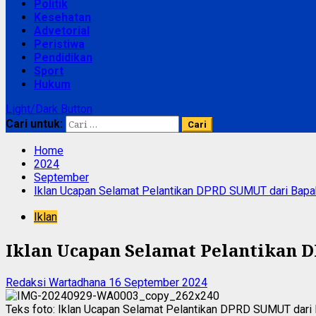
Politik
Kesehatan
Advetorial
Peristiwa
Pendidikan
Sport
Hukum
Light/Dark Button
Cari untuk:
Home
2024
September
Iklan Ucapan Selamat Pelantikan DPRD SUMUT dari Bap
Iklan
Iklan Ucapan Selamat Pelantikan
Redaksi Wartadhana
16 September 2024
Teks foto: Iklan Ucapan Selamat Pelantikan DPRD SUMUT dar