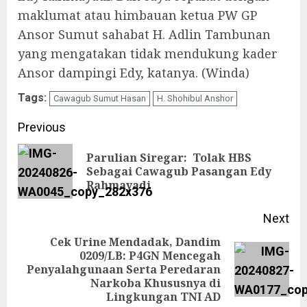
maklumat atau himbauan ketua PW GP
Ansor Sumut sahabat H. Adlin Tambunan
yang mengatakan tidak mendukung kader
Ansor dampingi Edy, katanya. (Winda)
Tags:
Cawagub Sumut Hasan
H. Shohibul Anshor
Continue
Previous
Reading
Parulian Siregar: Tolak HBS
Pre
Sebagai Cawagub Pasangan Edy
Rahmayadi
pos
Next
Cek Urine Mendadak, Dandim
0209/LB: P4GN Mencegah
Next
Penyalahgunaan Serta Peredaran
Narkoba Khususnya di
post:
Lingkungan TNI AD