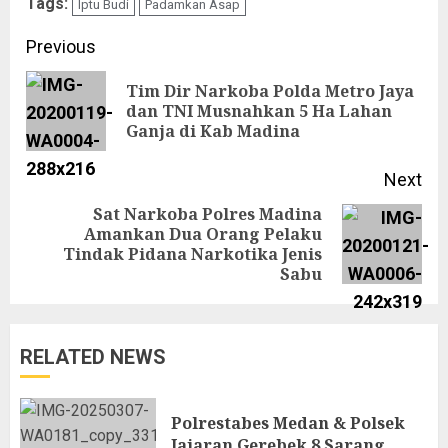
Tags:
Iptu Budi
Padamkan Asap
Continue
Previous
Reading
Tim Dir Narkoba Polda Metro Jaya
Pre
dan TNI Musnahkan 5 Ha Lahan
Ganja di Kab Madina
pos
Next
Sat Narkoba Polres Madina
Amankan Dua Orang Pelaku
Next
Tindak Pidana Narkotika Jenis
post:
Sabu
RELATED NEWS
Polrestabes Medan & Polsek
Jajaran Gerebek 8 Sarang