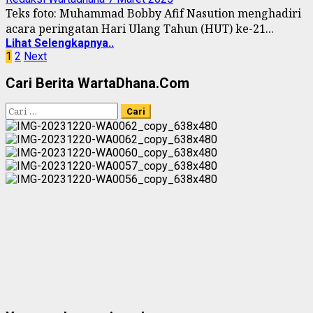
Teks foto: Muhammad Bobby Afif Nasution menghadiri
acara peringatan Hari Ulang Tahun (HUT) ke-21...
Lihat Selengkapnya..
Paginasi
1
2
Next
pos
Cari Berita WartaDhana.Com
Cari
untuk: