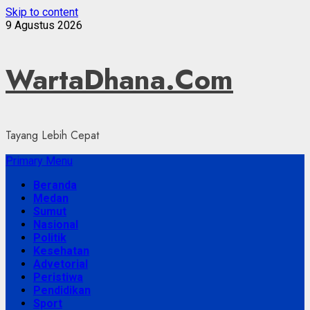
Skip to content
9 Agustus 2026
WartaDhana.Com
Tayang Lebih Cepat
Primary Menu
Beranda
Medan
Sumut
Nasional
Politik
Kesehatan
Advetorial
Peristiwa
Pendidikan
Sport