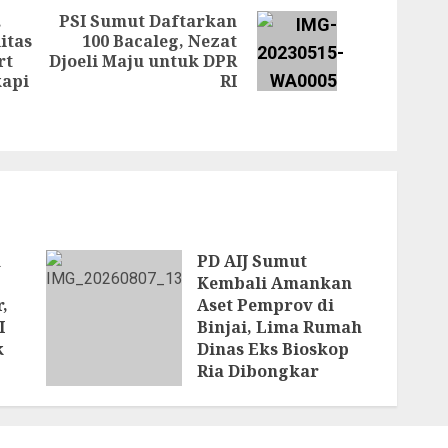
.
PSI Sumut Daftarkan
itas
100 Bacaleg, Nezat
Next
rt
Djoeli Maju untuk DPR
Previous
post:
kapi
RI
post:
n
PD AIJ Sumut
Kembali Amankan
,
Aset Pemprov di
I
Binjai, Lima Rumah
k
Dinas Eks Bioskop
Ria Dibongkar
7 AGUSTUS 2026