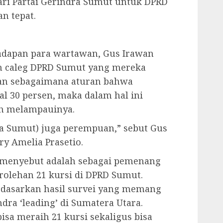
ari Partai Gerindra Sumut untuk DPRD
n tepat.
hadapan para wartawan, Gus Irawan
 caleg DPRD Sumut yang mereka
 Dan sebagaimana aturan bahwa
 30 persen, maka dalam hal ini
h melampauinya.
ra Sumut) juga perempuan,” sebut Gus
y Amelia Prasetio.
 menyebut adalah sebagai pemenang
rolehan 21 kursi di DPRD Sumut.
erdasarkan hasil survei yang memang
dra ‘leading’ di Sumatera Utara.
isa meraih 21 kursi sekaligus bisa