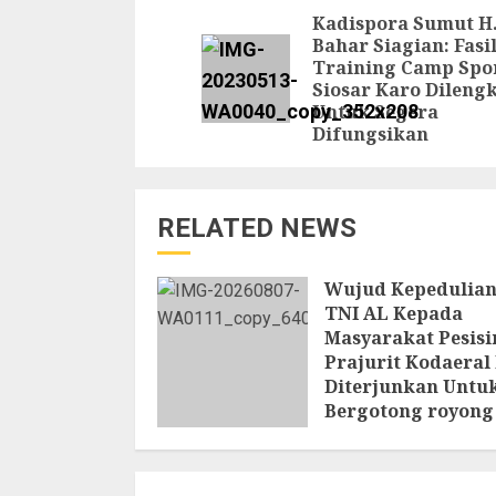
Reading
Kadispora Sumut H
Bahar Siagian: Fasil
Training Camp Spo
Siosar Karo Dileng
Untuk Segera
Difungsikan
RELATED NEWS
Wujud Kepedulia
TNI AL Kepada
Masyarakat Pesisir
Prajurit Kodaeral 
Diterjunkan Untu
Bergotong royong
bersama Warga
Setempat
7 AGUSTUS 2026