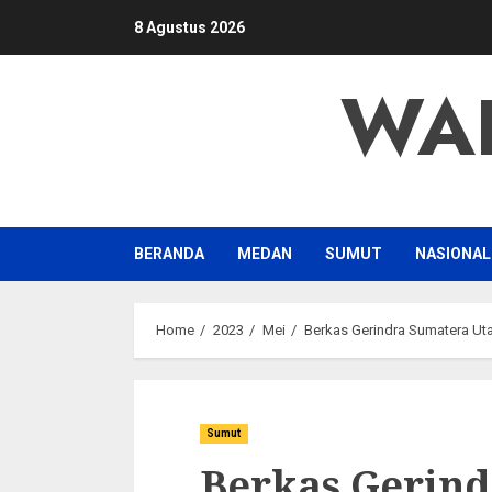
Skip
8 Agustus 2026
to
content
WA
BERANDA
MEDAN
SUMUT
NASIONAL
Home
2023
Mei
Berkas Gerindra Sumatera Ut
Sumut
Berkas Gerin