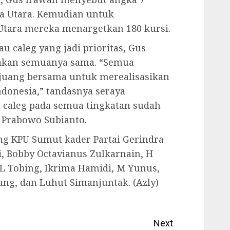
ra Utara. Kemudian untuk
Utara mereka menargetkan 180 kursi.
u caleg yang jadi prioritas, Gus
akan semuanya sama. “Semua
rjuang bersama untuk merealisasikan
donesia,” tandasnya seraya
aleg pada semua tingkatan sudah
 Prabowo Subianto.
ng KPU Sumut kader Partai Gerindra
i, Bobby Octavianus Zulkarnain, H
 L Tobing, Ikrima Hamidi, M Yunus,
ng, dan Luhut Simanjuntak. (Azly)
Next