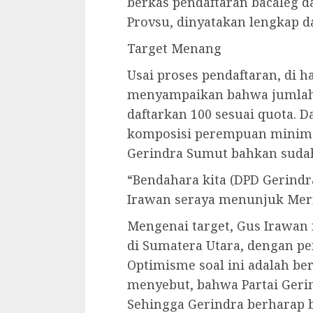
berkas pendaftaran bacaleg d
Provsu, dinyatakan lengkap da
Target Menang
Usai proses pendaftaran, di 
menyampaikan bahwa jumlah
daftarkan 100 sesuai quota.
komposisi perempuan minimal
Gerindra Sumut bahkan suda
“Bendahara kita (DPD Gerind
Irawan seraya menunjuk Merr
Mengenai target, Gus Irawan
di Sumatera Utara, dengan pe
Optimisme soal ini adalah b
menyebut, bahwa Partai Gerin
Sehingga Gerindra berharap b