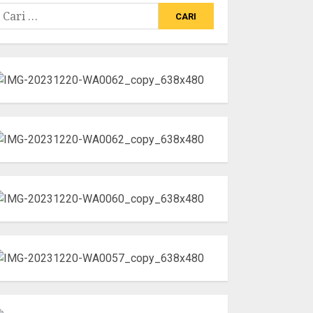
ari
ntuk: