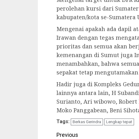
perolehan kursi dari Sumate
kabupaten/kota se-Sumatera 
Mengenai apakah ada dapil ata
Irawan dengan tegas mengat
prioritas dan semua akan be
kemenangan di Sumut juga In
menambahkan, bahwa semua c
sepakat tetap mengutamakan
Hadir juga di Kompleks Gedu
lainnya antara lain, H Suband
Surianto, Ari wibowo, Robert
Moko Panggabean, Beni Sihota
Tags:
Berkas Gerindra
Lengkap tepat
Continue
Previous