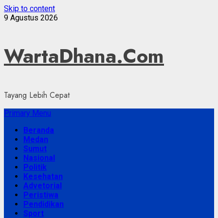
Skip to content
9 Agustus 2026
WartaDhana.Com
Tayang Lebih Cepat
Primary Menu
Beranda
Medan
Sumut
Nasional
Politik
Kesehatan
Advetorial
Peristiwa
Pendidikan
Sport