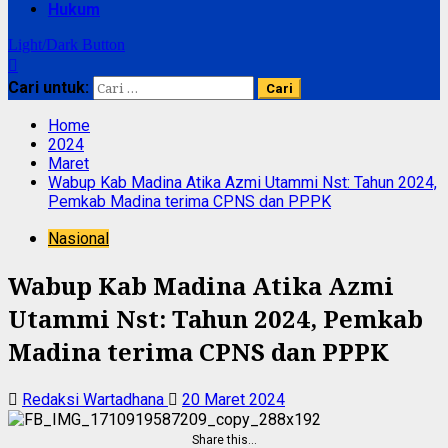
Hukum
Light/Dark Button
Cari untuk:
Home
2024
Maret
Wabup Kab Madina Atika Azmi Utammi Nst: Tahun 2024,
Pemkab Madina terima CPNS dan PPPK
Nasional
Wabup Kab Madina Atika Azmi
Utammi Nst: Tahun 2024, Pemkab
Madina terima CPNS dan PPPK
Redaksi Wartadhana
20 Maret 2024
Share this…