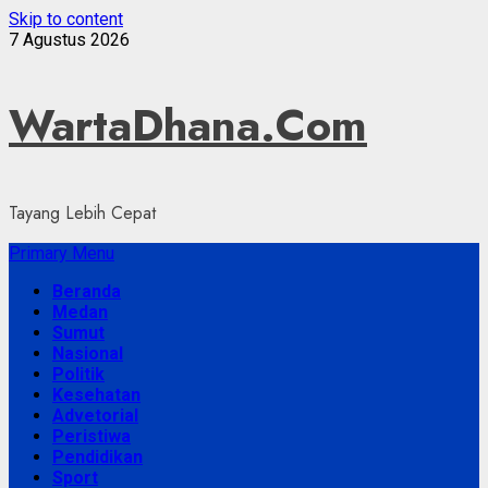
Skip to content
7 Agustus 2026
WartaDhana.Com
Tayang Lebih Cepat
Primary Menu
Beranda
Medan
Sumut
Nasional
Politik
Kesehatan
Advetorial
Peristiwa
Pendidikan
Sport