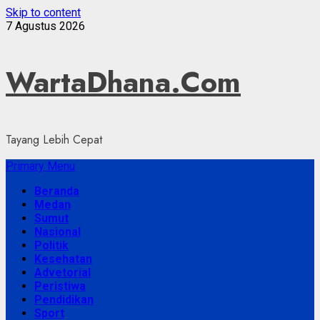
Skip to content
7 Agustus 2026
WartaDhana.Com
Tayang Lebih Cepat
Primary Menu
Beranda
Medan
Sumut
Nasional
Politik
Kesehatan
Advetorial
Peristiwa
Pendidikan
Sport