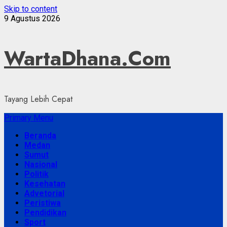
Skip to content
9 Agustus 2026
WartaDhana.Com
Tayang Lebih Cepat
Primary Menu
Beranda
Medan
Sumut
Nasional
Politik
Kesehatan
Advetorial
Peristiwa
Pendidikan
Sport