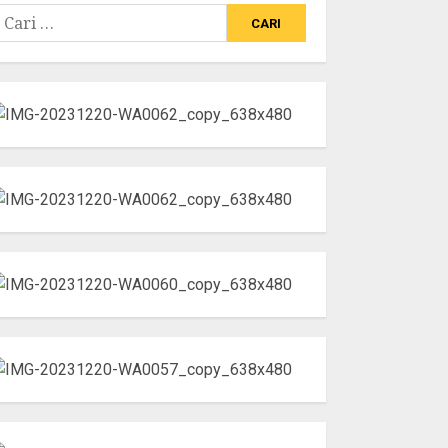
ari
ntuk: