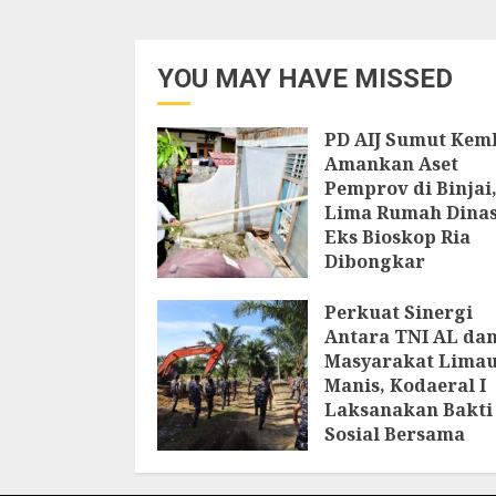
YOU MAY HAVE MISSED
PD AIJ Sumut Kem
Amankan Aset
Pemprov di Binjai
Lima Rumah Dina
Eks Bioskop Ria
Dibongkar
7 AGUSTUS 2026
Perkuat Sinergi
Antara TNI AL da
Masyarakat Lima
Manis, Kodaeral I
Laksanakan Bakti
Sosial Bersama
Masyarakat
6 AGUSTUS 2026