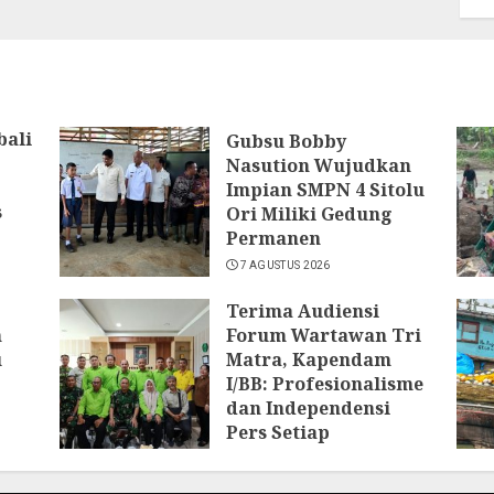
bali
Gubsu Bobby
Nasution Wujudkan
,
Impian SMPN 4 Sitolu
s
Ori Miliki Gedung
Permanen
7 AGUSTUS 2026
Terima Audiensi
n
Forum Wartawan Tri
u
Matra, Kapendam
I/BB: Profesionalisme
dan Independensi
Pers Setiap
Pemberitaan
6 AGUSTUS 2026