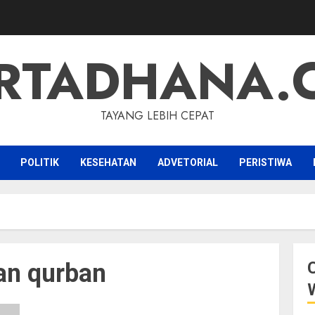
RTADHANA.
TAYANG LEBIH CEPAT
POLITIK
KESEHATAN
ADVETORIAL
PERISTIWA
an qurban