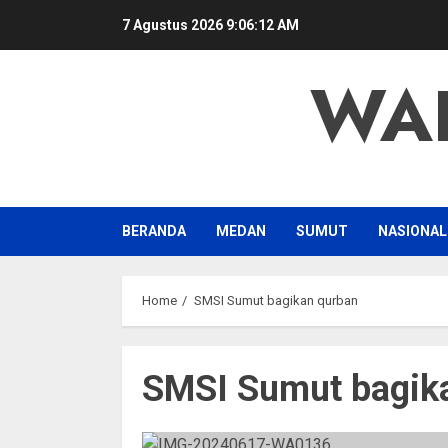
Skip
7 Agustus 2026
9:06:13 AM
to
content
WA
BERANDA
MEDAN
SUMUT
NASIONAL
Home
SMSI Sumut bagikan qurban
SMSI Sumut bagik