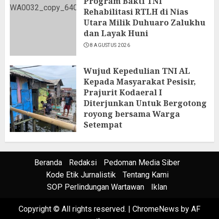
Program Bakti TNI
Rehabilitasi RTLH di Nias
Utara Milik Duhuaro Zalukhu
dan Layak Huni
8 AGUSTUS 2026
Wujud Kepedulian TNI AL
Kepada Masyarakat Pesisir,
Prajurit Kodaeral I
Diterjunkan Untuk Bergotong
royong bersama Warga
Setempat
7 AGUSTUS 2026
Beranda
Redaksi
Pedoman Media Siber
Kode Etik Jurnalistik
Tentang Kami
SOP Perlindungan Wartawan
Iklan
Copyright © All rights reserved.
|
ChromeNews
by AF