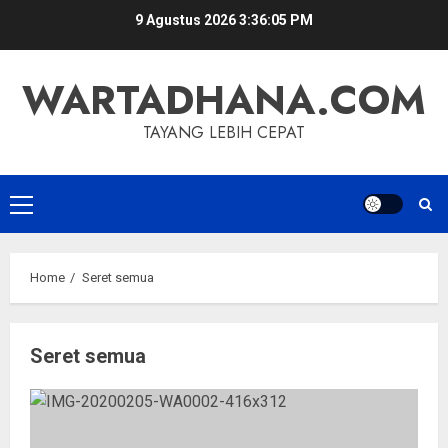
Skip
9 Agustus 2026
3:36:06 PM
to
content
WARTADHANA.COM
TAYANG LEBIH CEPAT
Primary
Menu
Home
Seret semua
Seret semua