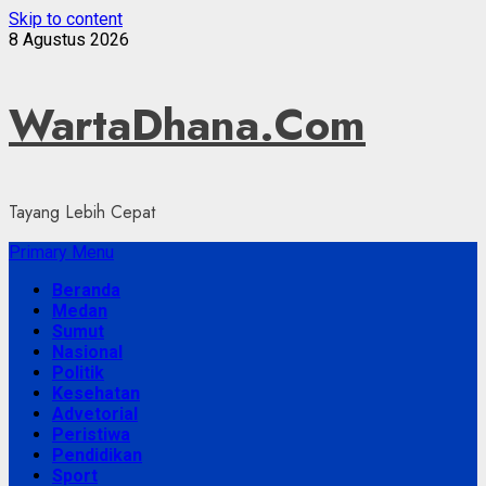
Skip to content
8 Agustus 2026
WartaDhana.Com
Tayang Lebih Cepat
Primary Menu
Beranda
Medan
Sumut
Nasional
Politik
Kesehatan
Advetorial
Peristiwa
Pendidikan
Sport