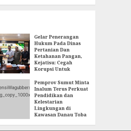
Gelar Penerangan
Hukum Pada Dinas
Pertanian Dan
Ketahanan Pangan,
Kejatisu: Cegah
Korupsi Untuk
Mendukung
Ketahanan Pangan
Pemprov Sumut Minta
Inalum Terus Perkuat
5 AGUSTUS 2026
Pendidikan dan
Kelestarian
Lingkungan di
Kawasan Danau Toba
4 AGUSTUS 2026