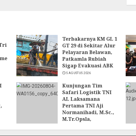
Terbakarnya KM GL 1
Tri
GT 29 di Sekitar Alur
Pelayaran Belawan,
sme
Patkamla Rubiah
Sigap Evakuasi ABK
5 AGUSTUS 2026
I
Kunjungan Tim
Safari Logistik TNI
AL Laksamana
,
Pertama TNI Aji
Normanihadi, M.Sc.,
M.Tr.Opsla,
pkan
Dankoderal I:
itas
Kodaeral I Petakan