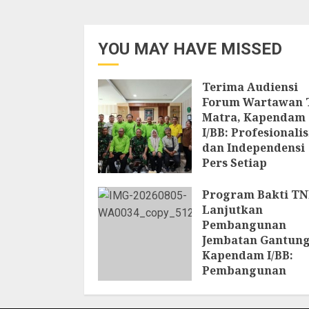
YOU MAY HAVE MISSED
Terima Audiensi
Forum Wartawan 
Matra, Kapendam
I/BB: Profesionali
dan Independensi
Pers Setiap
Pemberitaan
Program Bakti TN
6 AGUSTUS 2026
Lanjutkan
Pembangunan
Jembatan Gantung
Kapendam I/BB:
Pembangunan
Jembatan Dihara
Pulihkan Konektiv