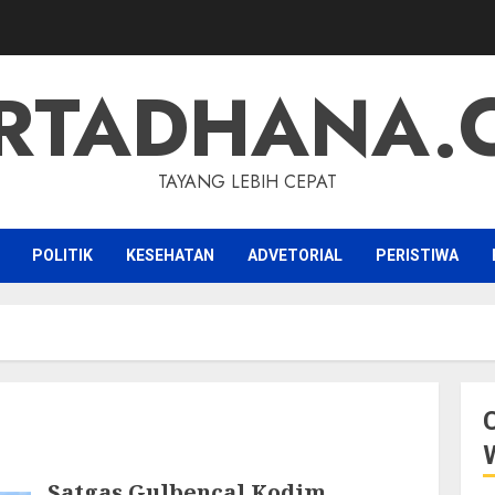
RTADHANA.
TAYANG LEBIH CEPAT
POLITIK
KESEHATAN
ADVETORIAL
PERISTIWA
Satgas Gulbencal Kodim