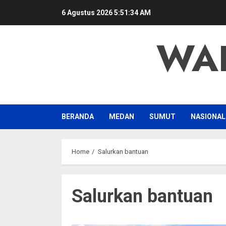
Skip
6 Agustus 2026
5:51:34 AM
to
content
WA
BERANDA
MEDAN
SUMUT
NASIONAL
Home
Salurkan bantuan
Salurkan bantuan