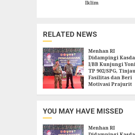
Iklim
RELATED NEWS
Menhan RI
Didampingi Kasd
I/BB Kunjungi Yon
TP 902/SPG, Tinja
Fasilitas dan Beri
Motivasi Prajurit
8 AGUSTUS 2026
YOU MAY HAVE MISSED
Menhan RI
Didampingi Kasd