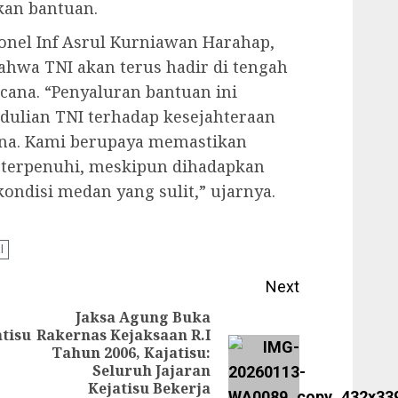
kan bantuan.
onel Inf Asrul Kurniawan Harahap,
bahwa TNI akan terus hadir di tengah
cana. “Penyaluran bantuan ini
ulian TNI terhadap kesejahteraan
na. Kami berupaya memastikan
 terpenuhi, meskipun dihadapkan
ondisi medan yang sulit,” ujarnya.
l
Next
Jaksa Agung Buka
tisu
Rakernas Kejaksaan R.I
Tahun 2006, Kajatisu:
Previous
Next
Seluruh Jajaran
post:
Kejatisu Bekerja
post: