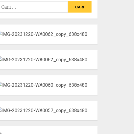
ari
ntuk: