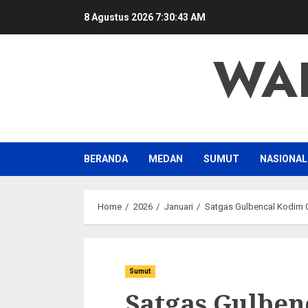
Skip
8 Agustus 2026
7:30:44 AM
to
content
WA
BERANDA
MEDAN
SUMUT
NASIONAL
Home
2026
Januari
Satgas Gulbencal Kodim 0
Sumut
Satgas Gulben