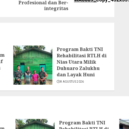
Profesional dan Ber-
integritas
Program Bakti TNI
am
Rehabilitasi RTLH di
if
Nias Utara Milik
u
Duhuaro Zalukhu
dan Layak Huni
8 AGUSTUS 2026
Program Bakti TNI
am