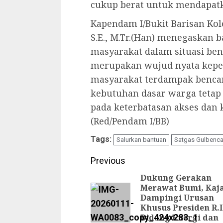
cukup berat untuk mendapat
Kapendam I/Bukit Barisan Kol
S.E., M.Tr.(Han) menegaskan 
masyarakat dalam situasi ben
merupakan wujud nyata keped
masyarakat terdampak benca
kebutuhan dasar warga tetap
pada keterbatasan akses dan k
(Red/Pendam I/BB)
Tags:
Salurkan bantuan
Satgas Gulbenca
Continue
Previous
Reading
Dukung Gerakan
Merawat Bumi, Kaja
Dampingi Urusan
Khusus Presiden R.I
Bidang Energi dan