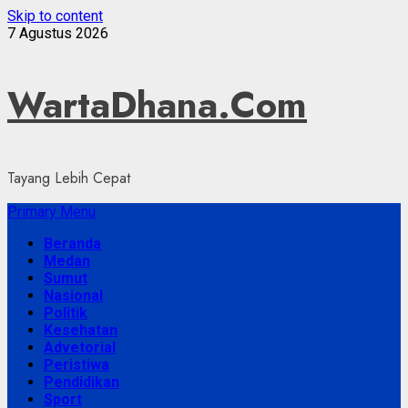
Skip to content
7 Agustus 2026
WartaDhana.Com
Tayang Lebih Cepat
Primary Menu
Beranda
Medan
Sumut
Nasional
Politik
Kesehatan
Advetorial
Peristiwa
Pendidikan
Sport