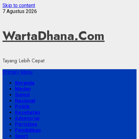
Skip to content
7 Agustus 2026
WartaDhana.Com
Tayang Lebih Cepat
Primary Menu
Beranda
Medan
Sumut
Nasional
Politik
Kesehatan
Advetorial
Peristiwa
Pendidikan
Sport