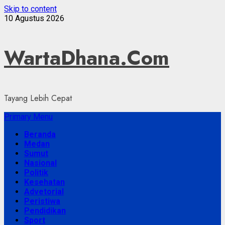
Skip to content
10 Agustus 2026
WartaDhana.Com
Tayang Lebih Cepat
Primary Menu
Beranda
Medan
Sumut
Nasional
Politik
Kesehatan
Advetorial
Peristiwa
Pendidikan
Sport