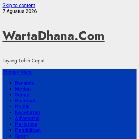
Skip to content
7 Agustus 2026
WartaDhana.Com
Tayang Lebih Cepat
Primary Menu
Beranda
Medan
Sumut
Nasional
Politik
Kesehatan
Advetorial
Peristiwa
Pendidikan
Sport