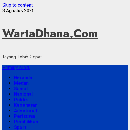
Skip to content
8 Agustus 2026
WartaDhana.Com
Tayang Lebih Cepat
Primary Menu
Beranda
Medan
Sumut
Nasional
Politik
Kesehatan
Advetorial
Peristiwa
Pendidikan
Sport