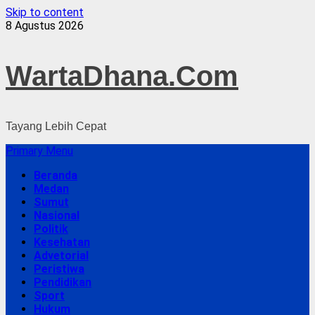
Skip to content
8 Agustus 2026
WartaDhana.Com
Tayang Lebih Cepat
Primary Menu
Beranda
Medan
Sumut
Nasional
Politik
Kesehatan
Advetorial
Peristiwa
Pendidikan
Sport
Hukum