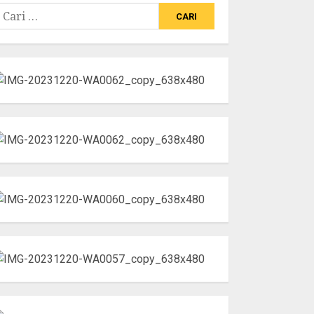
ari
ntuk: