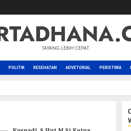
RTADHANA.
TAYANG LEBIH CEPAT
POLITIK
KESEHATAN
ADVETORIAL
PERISTIWA
Kusnadi, S.Hut M.Si Ketua