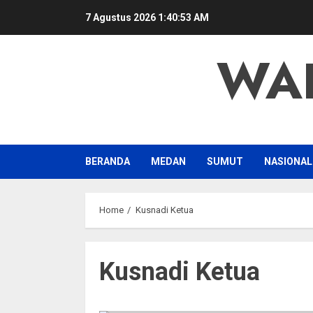
Skip
7 Agustus 2026
1:40:54 AM
to
content
WA
BERANDA
MEDAN
SUMUT
NASIONAL
Home
Kusnadi Ketua
Kusnadi Ketua