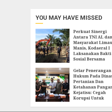
YOU MAY HAVE MISSED
Perkuat Sinergi
Antara TNI AL da
Masyarakat Lima
Manis, Kodaeral I
Laksanakan Bakti
Sosial Bersama
Masyarakat
Gelar Penerangan
6 AGUSTUS 2026
Hukum Pada Dina
Pertanian Dan
Ketahanan Pangan
Kejatisu: Cegah
Korupsi Untuk
Mendukung
Ketahanan Panga