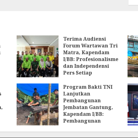
Terima Audiensi
n
Forum Wartawan Tri
u
Matra, Kapendam
I/BB: Profesionalisme
dan Independensi
Pers Setiap
Pemberitaan
Program Bakti TNI
6 AGUSTUS 2026
s
Lanjutkan
Pembangunan
,
Jembatan Gantung,
Kapendam I/BB:
Pembangunan
Jembatan Diharapkan
n
Pulihkan Konektivitas