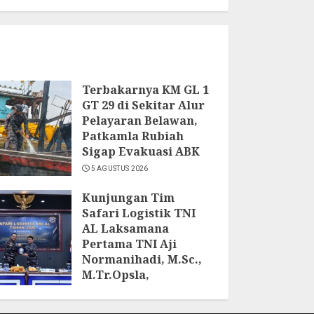
Terbakarnya KM GL 1
GT 29 di Sekitar Alur
Pelayaran Belawan,
Patkamla Rubiah
Sigap Evakuasi ABK
5 AGUSTUS 2026
Kunjungan Tim
Safari Logistik TNI
AL Laksamana
Pertama TNI Aji
Normanihadi, M.Sc.,
M.Tr.Opsla,
Dankoderal I:
Kodaeral I Petakan