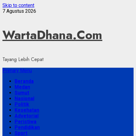
Skip to content
7 Agustus 2026
WartaDhana.Com
Tayang Lebih Cepat
Primary Menu
Beranda
Medan
Sumut
Nasional
Politik
Kesehatan
Advetorial
Peristiwa
Pendidikan
Sport