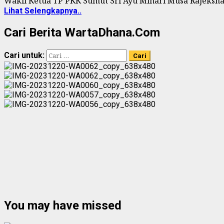
Wakil Ketua TP PKK Sumut Sri Ayu Mihari Musa Rajekshah
Lihat Selengkapnya..
Cari Berita WartaDhana.Com
Cari untuk:
You may have missed