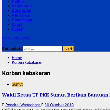
Politik
Kesehatan
Advetorial
Peristiwa
Pendidikan
Sport
Hukum
Light/Dark Button
Cari untuk:
Home
Korban kebakaran
Korban kebakaran
Sumut
Wakil Ketua TP PKK Sumut Berikan Bantuan
Redaksi Wartadhana
30 Oktober 2019