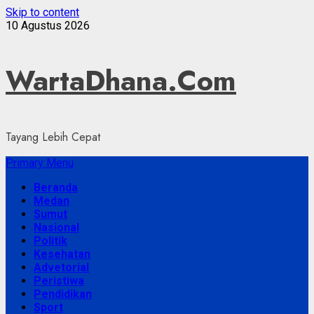
Skip to content
10 Agustus 2026
WartaDhana.Com
Tayang Lebih Cepat
Primary Menu
Beranda
Medan
Sumut
Nasional
Politik
Kesehatan
Advetorial
Peristiwa
Pendidikan
Sport