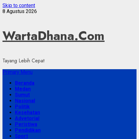
Skip to content
8 Agustus 2026
WartaDhana.Com
Tayang Lebih Cepat
Primary Menu
Beranda
Medan
Sumut
Nasional
Politik
Kesehatan
Advetorial
Peristiwa
Pendidikan
Sport