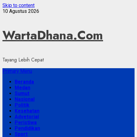
Skip to content
10 Agustus 2026
WartaDhana.Com
Tayang Lebih Cepat
Primary Menu
Beranda
Medan
Sumut
Nasional
Politik
Kesehatan
Advetorial
Peristiwa
Pendidikan
Sport