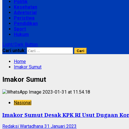
Politik
Kesehatan
Advetorial
Peristiwa
Pendidikan
Sport
Hukum
Light/Dark Button
Cari untuk:
Home
Imakor Sumut
Imakor Sumut
Nasional
Imakor Sumut Desak KPK RI Usut Dugaan Koru
Redaksi Wartadhana
31 Januari 2023