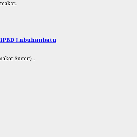
makor...
 BPBD Labuhanbatu
akor Sumut)...