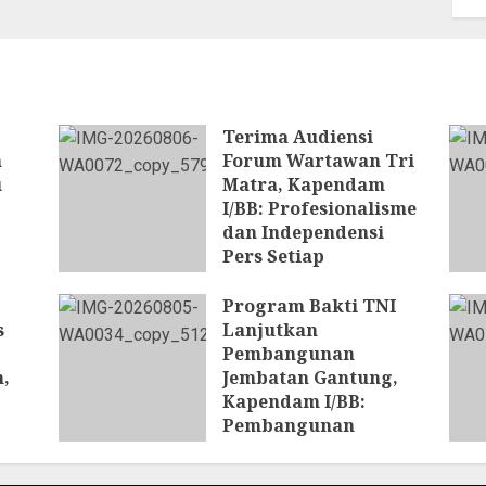
Terima Audiensi
n
Forum Wartawan Tri
u
Matra, Kapendam
I/BB: Profesionalisme
dan Independensi
Pers Setiap
Pemberitaan
Program Bakti TNI
6 AGUSTUS 2026
s
Lanjutkan
Pembangunan
,
Jembatan Gantung,
Kapendam I/BB:
Pembangunan
Jembatan Diharapkan
n
Pulihkan Konektivitas