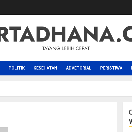
RTADHANA.
TAYANG LEBIH CEPAT
POLITIK
KESEHATAN
ADVETORIAL
PERISTIWA