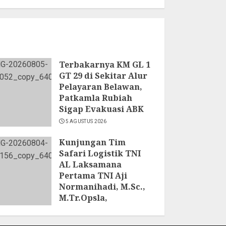
Terbakarnya KM GL 1
GT 29 di Sekitar Alur
Pelayaran Belawan,
Patkamla Rubiah
Sigap Evakuasi ABK
5 AGUSTUS 2026
Kunjungan Tim
Safari Logistik TNI
AL Laksamana
Pertama TNI Aji
Normanihadi, M.Sc.,
M.Tr.Opsla,
Dankoderal I:
Kodaeral I Petakan