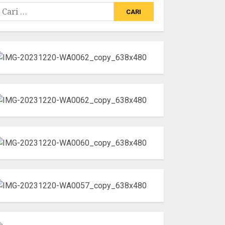
ari
ntuk: