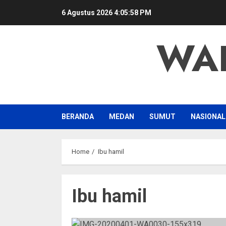
Skip
6 Agustus 2026
4:05:59 PM
to
content
WA
BERANDA
MEDAN
SUMUT
NASIONAL
Home
Ibu hamil
Ibu hamil