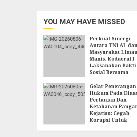
YOU MAY HAVE MISSED
Perkuat Sinergi
Antara TNI AL da
Masyarakat Lima
Manis, Kodaeral I
Laksanakan Bakti
Sosial Bersama
Masyarakat
Gelar Penerangan
6 AGUSTUS 2026
Hukum Pada Dina
Pertanian Dan
Ketahanan Pangan
Kejatisu: Cegah
Korupsi Untuk
Mendukung
Ketahanan Panga