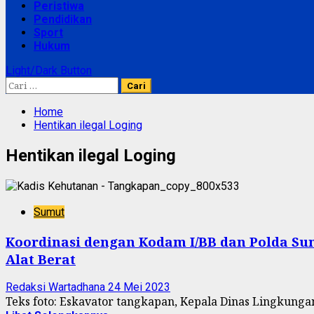
Peristiwa
Pendidikan
Sport
Hukum
Light/Dark Button
Cari
untuk:
Home
Hentikan ilegal Loging
Hentikan ilegal Loging
Sumut
Koordinasi dengan Kodam I/BB dan Polda Su
Alat Berat
Redaksi Wartadhana
24 Mei 2023
Teks foto: Eskavator tangkapan, Kepala Dinas Lingkunga