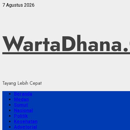
Skip
7 Agustus 2026
to
content
WartaDhana
Tayang Lebih Cepat
Primary
Beranda
Menu
Medan
Sumut
Nasional
Politik
Kesehatan
Advetorial