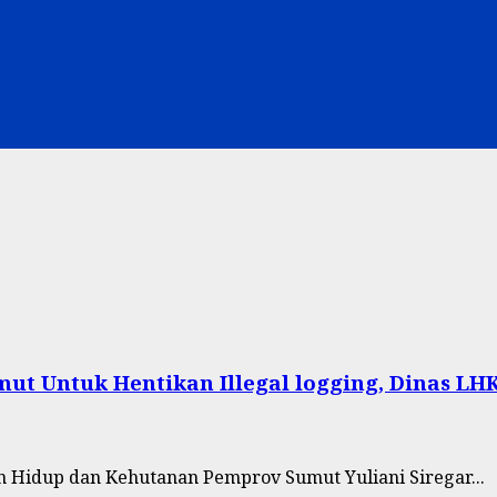
mut Untuk Hentikan Illegal logging, Dinas 
n Hidup dan Kehutanan Pemprov Sumut Yuliani Siregar...